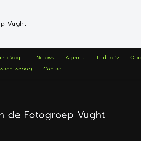
ep Vught
oep Vught
Nieuws
Agenda
Leden
Opd
(wachtwoord)
Contact
an de Fotogroep Vught