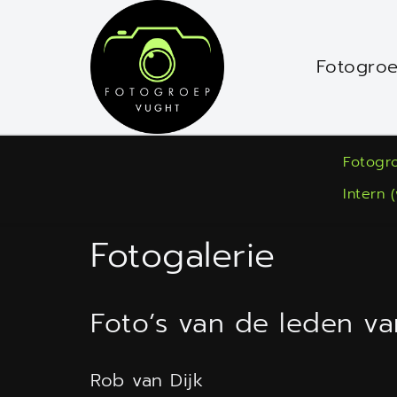
Ga
naar
Fotogro
de
inhoud
Fotogr
Intern 
Fotogalerie
Foto’s van de leden v
Rob van Dijk