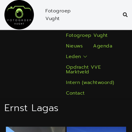
Ga
Fotogroep
naar
Vught
de
inhoud
Fotogroep Vught
Nieuws
Agenda
Leden
Opdracht VVE
Marktveld
Intern (wachtwoord)
Contact
Ernst Lagas