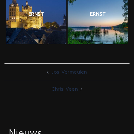
ERNST
ERNST
Bericht
Jos Vermeulen
navigatie
Chris Veen
Nieuws