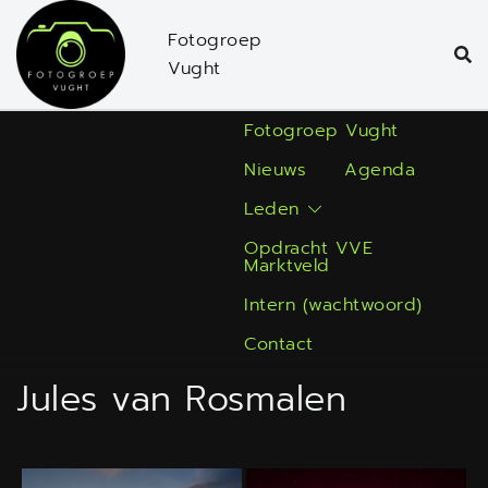
Ga
Fotogroep
naar
Vught
de
inhoud
Fotogroep Vught
Nieuws
Agenda
Leden
Opdracht VVE
Marktveld
Intern (wachtwoord)
Contact
Jules van Rosmalen