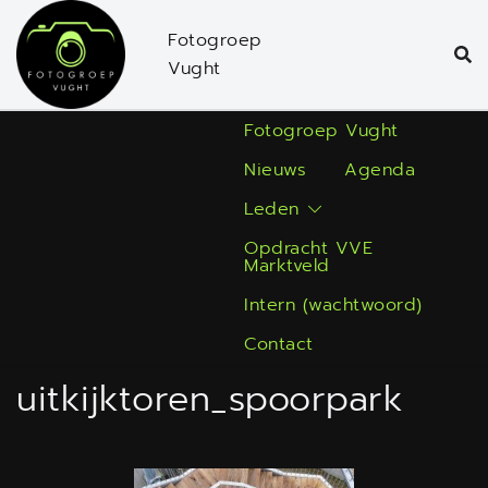
Ga
Fotogroep
naar
Vught
de
inhoud
Fotogroep Vught
Nieuws
Agenda
Leden
Opdracht VVE
Marktveld
Intern (wachtwoord)
Contact
uitkijktoren_spoorpark