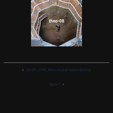
theo-08
Bericht
2020_IVN_Nieuwjaarswandeling
navigatie
Sport